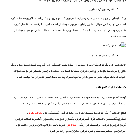
آمبره موی کوتاه نقرای
رنگ نقره ای برای پوست های سرد بسیار مناسب و رنگ بسیار زیبا و جذابی است . اگر پوست شما گرم
است می توانید کمی هایلایت طلایی یا بلوند در بین موهایتان اضافه کنید . اگر قصد استفاده از آمبره
نقره ای دارید می توانید برای اینکه جذابیت بیشتری داشته باشد از هایلایت یاسی در بین موهایتان
استفاده کنید .
آمبره موی کوتاه بلوند
خانم هایی که رنگ موهایشان تیره است برای اینکه تغییر چشمگیر و بزرگی پیدا کنند می توانند از رنگ
های روشن مانند بلوند برای آمبره کردن استفاده کنند . با استفاده از چنین تکنیکی می توانند متوجه
شوند که رنگ بلوند چقدر به صورت آن ها می آید و تا چه حد باعث تغییر ظاهر آن ها خواهد شد .
خدمات آرایشگاه زنانه
آرایشگاه ایرانابیوتی با توجه به تجربه و سابقه ی درخشانی که در صنعت زیبایی دارد در غرب تهران با
بهره گیری از پرسنل حرفه ای ، متخصص ، با تجربه و خوش رفتار مشغول به فعالیت می باشد .
انواع خدمات آرایش مو مانند شینیون عروس ، تاتو موقت ، اکستنشن مو ،
بوتاکس ابرو
،
میکروپیگمنتیشن ، خدمات مژه ، فیبروز ابرو ، پاکسازی صورت ، اپیلاسیون ، آرایش و میکاپ عروس ،
گریم عروس و کودک ، براشینگ مو ، رنگ ،
اصلاح مو
، مش و لایت ، طراحی ناخن عروس ، بافت مو ،
کراتین مو ، میکروبیلدینگ و غیره در این سالن زیبایی ارائه می شود .