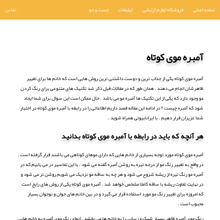
صفحه اصلی
فروشگاه لوازم آرایشی
تبلیغات
جست و جو
تماس
آمبره موی کوتاه
آمبره موی کوتاه یکی از جذاب ترین و دوست داشتنی ترین روش هایی است که خانم ها برای تغییر
ظاهرشان انجام می دهند . همان طور که در مقالات قبل ذکر شد تکنیک های متنوعی برای رنگ کردن
مو وجود دارد که یکی از این تکنیک ها آمبره مو می باشد . حال ممکن است این سوال برای شما ایجاد
شود که آمبره چیست ؟ در ادامه این مقاله قصد داریم اطلاعاتی را در رابطه با آمبره موی کوتاه در اختیار
شما عزیزان قرار دهیم . با ایرانابیوتی همراه شوید…
هر آنچه که باید در رابطه با آمبره موی کوتاه بدانید
آمبره موی کوتاه مورد توجه بسیاری از خانم هایی که دارای موهای کوتاهی می باشند قرار گرفته است .
در واقع به تغییر رنگ مو از درجه تیره به روشن آمبره گفته می شود . با این تفاسیر در می یابیم که در
آمبره مو رنگ تیره از ریشه شروع می شود و هر چه به ساقه مو نزدیک می شویم روشن تر می شود و
در نهایت تفاوت ریشه با ساقه کاملا مشخص خواهد شد . آمبره موی کوتاه یکی از روش های رایج است
که امروزه برای تغییر رنگ مو مورد استفاده قرار می گیرد و در بین خانم های جوان و نوجوان بسیار
محبوب است .
رنگ موی آمبره ظاهر بسیار شیک و زیبایی را به خانم ها می بخشد . انواع رنگ موی آمبره به خانم هایی